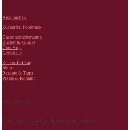
Nützliche Links
Anja buchen
Zuckerfrei Foodtruck
Gastronomieberatung
Bücher & eBooks
Über Anja
Newsletter
Zucker-frei-Tag
Shop
Rezepte & Tipps
Presse & Kontakt
Kontakt
Anja Giersberg
Ganzheitliches Coaching für zuckerfreie Ernährung