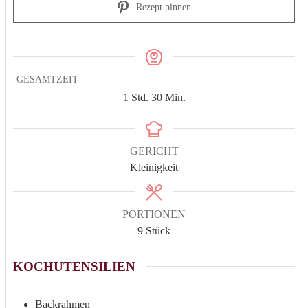
Rezept pinnen
GESAMTZEIT
Stunde
Minuten
1
Std.
30
Min.
GERICHT
Kleinigkeit
PORTIONEN
9
Stück
KOCHUTENSILIEN
Backrahmen