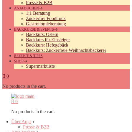
Presse & B2B
ANJA BUCHEN
1:1 Beratung
Zuckerfrei Foodtruck
Gastronomieberatung
BACKKURSE & EVENTS
Backkurs: Ostern
Backkurs für Einsteiger
Backkurs: Hefegebäck
Backkurs: Zuckerfreie Weihnachtsbäckerei
REZEPTE & TIPPS
SHOP
Supermarktliste
0
No products in the cart.
0
No products in the cart.
Über Anja
Presse & B2B