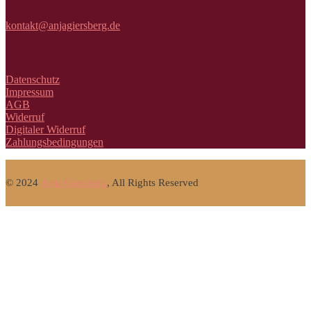
kontakt@anjagiersberg.de
Rechtliches
Datenschutz
Impressum
AGB
Widerruf
Digitaler Widerruf
Zahlungsbedingungen
© 2024
Anja Giersberg
, All Rights Reserved