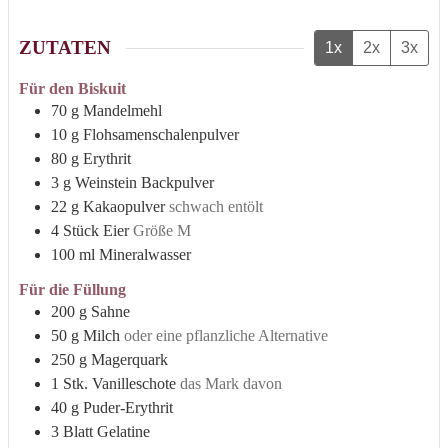
ZUTATEN
1x
2x
3x
Für den Biskuit
70
g
Mandelmehl
10
g
Flohsamenschalenpulver
80
g
Erythrit
3
g
Weinstein Backpulver
22
g
Kakaopulver
schwach entölt
4
Stück
Eier
Größe M
100
ml
Mineralwasser
Für die Füllung
200
g
Sahne
50
g
Milch
oder eine pflanzliche Alternative
250
g
Magerquark
1
Stk.
Vanilleschote
das Mark davon
40
g
Puder-Erythrit
3
Blatt
Gelatine