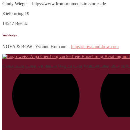
Cindy Wiegel – https://www.from-moments-to-stories.de
Kiefernring 19
14547 Beelitz
Webdesign
NOVA & BOW | Yvonne Homann –
https://nova-and-bow.com
Gemeinsam gehen wir deinen Weg zu mehr Wohlbefinden ohne raffini
Nützliche Links