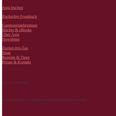
Anja buchen
Zuckerfrei Foodtruck
Gastronomieberatung
Bücher & eBooks
Über Anja
Newsletter
Zucker-frei-Tag
Shop
Rezepte & Tipps
Presse & Kontakt
Kontakt
Anja Giersberg
Ganzheitliches Coaching für zuckerfreie Ernährung