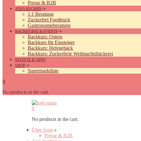
Presse & B2B
ANJA BUCHEN
1:1 Beratung
Zuckerfrei Foodtruck
Gastronomieberatung
BACKKURSE & EVENTS
Backkurs: Ostern
Backkurs für Einsteiger
Backkurs: Hefegebäck
Backkurs: Zuckerfreie Weihnachtsbäckerei
REZEPTE & TIPPS
SHOP
Supermarktliste
0
No products in the cart.
0
No products in the cart.
Über Anja
Presse & B2B