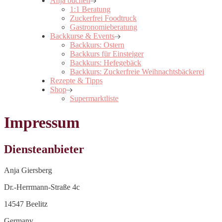
Anja buchen
1:1 Beratung
Zuckerfrei Foodtruck
Gastronomieberatung
Backkurse & Events
Backkurs: Ostern
Backkurs für Einsteiger
Backkurs: Hefegebäck
Backkurs: Zuckerfreie Weihnachtsbäckerei
Rezepte & Tipps
Shop
Supermarktliste
Impressum
Diensteanbieter
Anja Giersberg
Dr.-Herrmann-Straße 4c
14547 Beelitz
Germany