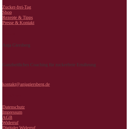
Zucker-frei-Tag
Shop
Rezepte & Tipps
Presse & Kontakt
Kontakt
Anja Giersberg
Ganzheitliches Coaching für zuckerfreie Ernährung
kontakt@anjagiersberg.de
Rechtliches
Datenschutz
Impressum
AGB
Widerruf
Digitaler Widerruf