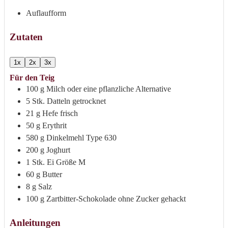
Auflaufform
Zutaten
1x
2x
3x
Für den Teig
100
g
Milch
oder eine pflanzliche Alternative
5
Stk.
Datteln
getrocknet
21
g
Hefe
frisch
50
g
Erythrit
580
g
Dinkelmehl
Type 630
200
g
Joghurt
1
Stk.
Ei
Größe M
60
g
Butter
8
g
Salz
100
g
Zartbitter-Schokolade ohne Zucker
gehackt
Anleitungen