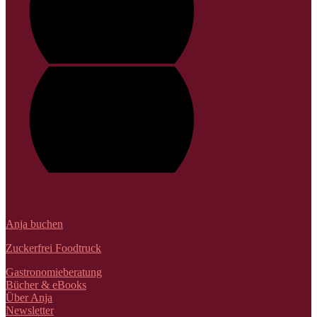
Nützliche Links
Anja buchen
Zuckerfrei Foodtruck
Gastronomieberatung
Bücher & eBooks
Über Anja
Newsletter