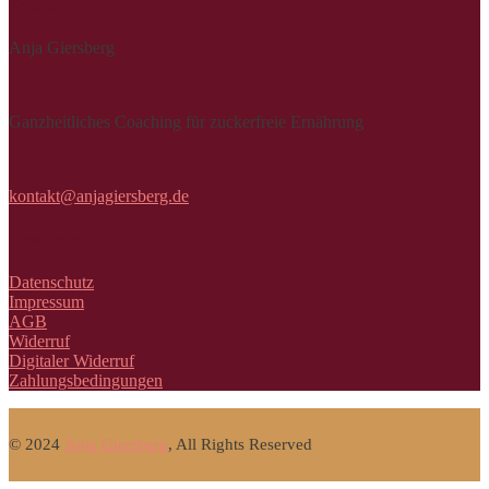
Kontakt
Anja Giersberg
Ganzheitliches Coaching für zuckerfreie Ernährung
kontakt@anjagiersberg.de
Rechtliches
Datenschutz
Impressum
AGB
Widerruf
Digitaler Widerruf
Zahlungsbedingungen
© 2024
Anja Giersberg
, All Rights Reserved