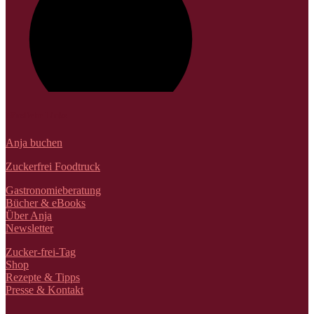
Nützliche Links
Anja buchen
Zuckerfrei Foodtruck
Gastronomieberatung
Bücher & eBooks
Über Anja
Newsletter
Zucker-frei-Tag
Shop
Rezepte & Tipps
Presse & Kontakt